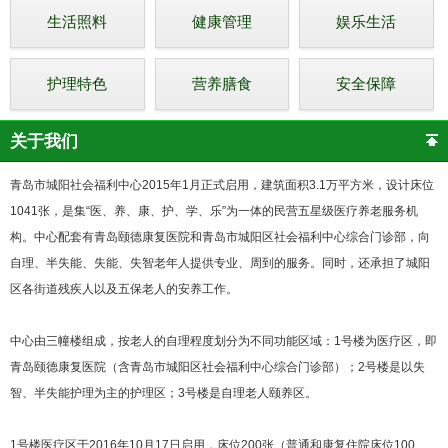
生活照料
健康管理
娱乐生活
护理特色
营养膳食
安全保障
关于我们
青岛市城阳社会福利中心2015年1月正式启用，建筑面积3.1万平方米，设计床位
1041张，是集“医、养、康、护、学、乐”为一体的民营五星级医疗养老服务机
构。中心配套有青岛颐德康复医院和青岛市城阳区社会福利中心综合门诊部，向
自理、半失能、失能、失智老年人提供专业、周到的服务。同时，还承担了城阳
区各街道残疾人以及五保老人的安养工作。
中心由三幢楼组成，按老人的自理程度划分为不同功能区域：1号楼为医疗区，即
青岛颐德康复医院（含青岛市城阳区社会福利中心综合门诊部）；2号楼是以失
智、半失能护理为主的护理区；3号楼是自理老人颐养区。
1号楼医疗区于2016年10月17日启用，床位200张（普通和康复住院床位100