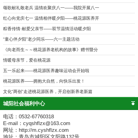
颂歌献礼敬老兵 温情欢聚庆八一——我院开展八一
红心向党庆七一 温情相伴暖夕阳——桃花源医养开
粽香传情·献爱父亲节——双节温情活动暖夕阳
“童心伴夕阳”老少同乐——六一主题活动
《向老而生～～桃花源养老机构的故事》赠书暨分
情暖母亲节，爱在桃花源
五一乐起来——桃花源医养趣味运动会开始啦
桃花源医养——拥抱大自然，向快乐出发！
文化“两创”走进桃花源医养，开启创新养老新篇
城阳社会福利中心
电话：0532-67760318
E-mail：cyqshflzx@163.com
网址：http://m.cyshflzx.com
地址：青岛市城阳区文阳路137号