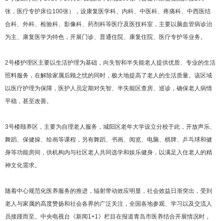
张，医疗专护床位100张），设康复医学科、内科、中医科、疼痛科、中西医结
合科、外科、检验科、影像科、药剂科等医疗及医技科室，主要以脑血管病诊治
为主、康复医学为特色，开展门诊、普通住院、康复住院、医疗专护等业务。
2号楼护理区主要以生活护理为基础，向失智和半失能老人提供优质、专业的生活
照料服务，在解除家属后顾之忧的同时，极大地提高了老人的生活质量。该区域
以医疗护理为保障，医护人员定期对失智、半失能区查房、巡诊，确保老人病情
平稳，甚至改善。
3号楼颐养区，主要为自理老人服务，城阳区老年大学设立分校于此，开放声乐、
舞蹈、保健操、绘画等课程，另有舞蹈、书画、阅览、电脑、棋牌、乒乓球和健
身等功能房间，供机构内与社区老人共同选学和娱乐健身，以满足入住老人的精
神文化需求。
随着中心规范化医养服务的推进，辐射带动效应明显，社会效益日渐突出，受到
老人与家属的高度赞扬和社会各界的广泛关注，全国各地参观、学习以及交流人
员接踵而至。中央电视台《新闻1+1》栏目在报道青岛市医养结合开展情况时，