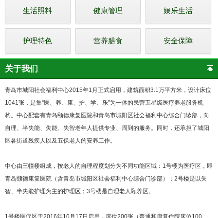
生活照料
健康管理
娱乐生活
护理特色
营养膳食
安全保障
关于我们
青岛市城阳社会福利中心2015年1月正式启用，建筑面积3.1万平方米，设计床位
1041张，是集“医、养、康、护、学、乐”为一体的民营五星级医疗养老服务机
构。中心配套有青岛颐德康复医院和青岛市城阳区社会福利中心综合门诊部，向
自理、半失能、失能、失智老年人提供专业、周到的服务。同时，还承担了城阳
区各街道残疾人以及五保老人的安养工作。
中心由三幢楼组成，按老人的自理程度划分为不同功能区域：1号楼为医疗区，即
青岛颐德康复医院（含青岛市城阳区社会福利中心综合门诊部）；2号楼是以失
智、半失能护理为主的护理区；3号楼是自理老人颐养区。
1号楼医疗区于2016年10月17日启用，床位200张（普通和康复住院床位100