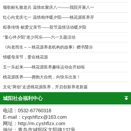
颂歌献礼敬老兵 温情欢聚庆八一——我院开展八一
红心向党庆七一 温情相伴暖夕阳——桃花源医养开
粽香传情·献爱父亲节——双节温情活动暖夕阳
“童心伴夕阳”老少同乐——六一主题活动
《向老而生～～桃花源养老机构的故事》赠书暨分
情暖母亲节，爱在桃花源
五一乐起来——桃花源医养趣味运动会开始啦
桃花源医养——拥抱大自然，向快乐出发！
文化“两创”走进桃花源医养，开启创新养老新篇
城阳社会福利中心
电话：0532-67760318
E-mail：cyqshflzx@163.com
网址：http://m.cyshflzx.com
地址：青岛市城阳区文阳路137号