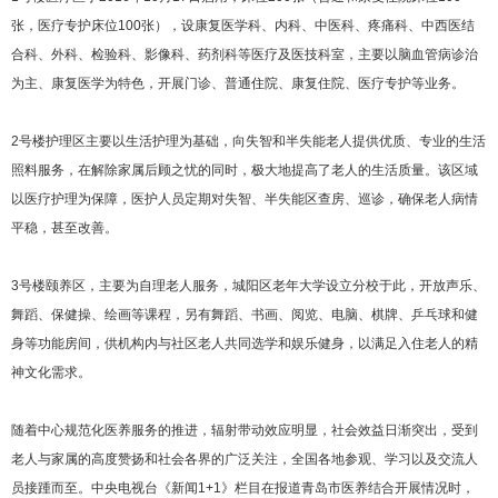
张，医疗专护床位100张），设康复医学科、内科、中医科、疼痛科、中西医结
合科、外科、检验科、影像科、药剂科等医疗及医技科室，主要以脑血管病诊治
为主、康复医学为特色，开展门诊、普通住院、康复住院、医疗专护等业务。
2号楼护理区主要以生活护理为基础，向失智和半失能老人提供优质、专业的生活
照料服务，在解除家属后顾之忧的同时，极大地提高了老人的生活质量。该区域
以医疗护理为保障，医护人员定期对失智、半失能区查房、巡诊，确保老人病情
平稳，甚至改善。
3号楼颐养区，主要为自理老人服务，城阳区老年大学设立分校于此，开放声乐、
舞蹈、保健操、绘画等课程，另有舞蹈、书画、阅览、电脑、棋牌、乒乓球和健
身等功能房间，供机构内与社区老人共同选学和娱乐健身，以满足入住老人的精
神文化需求。
随着中心规范化医养服务的推进，辐射带动效应明显，社会效益日渐突出，受到
老人与家属的高度赞扬和社会各界的广泛关注，全国各地参观、学习以及交流人
员接踵而至。中央电视台《新闻1+1》栏目在报道青岛市医养结合开展情况时，