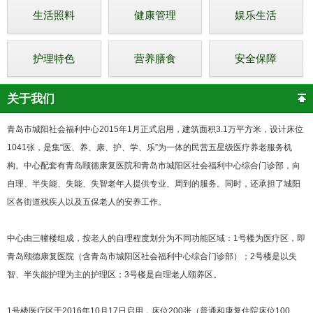
生活照料
健康管理
娱乐生活
护理特色
营养膳食
安全保障
关于我们
青岛市城阳社会福利中心2015年1月正式启用，建筑面积3.1万平方米，设计床位
1041张，是集“医、养、康、护、学、乐”为一体的民营五星级医疗养老服务机
构。中心配套有青岛颐德康复医院和青岛市城阳区社会福利中心综合门诊部，向
自理、半失能、失能、失智老年人提供专业、周到的服务。同时，还承担了城阳
区各街道残疾人以及五保老人的安养工作。
中心由三幢楼组成，按老人的自理程度划分为不同功能区域：1号楼为医疗区，即
青岛颐德康复医院（含青岛市城阳区社会福利中心综合门诊部）；2号楼是以失
智、半失能护理为主的护理区；3号楼是自理老人颐养区。
1号楼医疗区于2016年10月17日启用，床位200张（普通和康复住院床位100