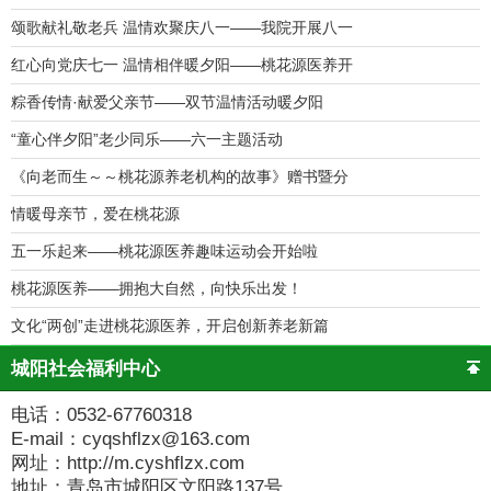
颂歌献礼敬老兵 温情欢聚庆八一——我院开展八一
红心向党庆七一 温情相伴暖夕阳——桃花源医养开
粽香传情·献爱父亲节——双节温情活动暖夕阳
“童心伴夕阳”老少同乐——六一主题活动
《向老而生～～桃花源养老机构的故事》赠书暨分
情暖母亲节，爱在桃花源
五一乐起来——桃花源医养趣味运动会开始啦
桃花源医养——拥抱大自然，向快乐出发！
文化“两创”走进桃花源医养，开启创新养老新篇
城阳社会福利中心
电话：0532-67760318
E-mail：cyqshflzx@163.com
网址：http://m.cyshflzx.com
地址：青岛市城阳区文阳路137号