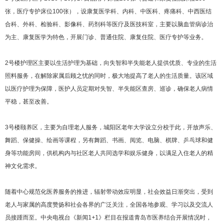
张，医疗专护床位100张），设康复医学科、内科、中医科、疼痛科、中西医结
合科、外科、检验科、影像科、药剂科等医疗及医技科室，主要以脑血管病诊治
为主、康复医学为特色，开展门诊、普通住院、康复住院、医疗专护等业务。
2号楼护理区主要以生活护理为基础，向失智和半失能老人提供优质、专业的生活
照料服务，在解除家属后顾之忧的同时，极大地提高了老人的生活质量。该区域
以医疗护理为保障，医护人员定期对失智、半失能区查房、巡诊，确保老人病情
平稳，甚至改善。
3号楼颐养区，主要为自理老人服务，城阳区老年大学设立分校于此，开放声乐、
舞蹈、保健操、绘画等课程，另有舞蹈、书画、阅览、电脑、棋牌、乒乓球和健
身等功能房间，供机构内与社区老人共同选学和娱乐健身，以满足入住老人的精
神文化需求。
随着中心规范化医养服务的推进，辐射带动效应明显，社会效益日渐突出，受到
老人与家属的高度赞扬和社会各界的广泛关注，全国各地参观、学习以及交流人
员接踵而至。中央电视台《新闻1+1》栏目在报道青岛市医养结合开展情况时，