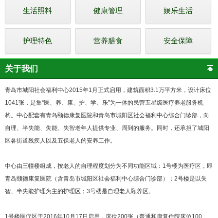
生活照料
健康管理
娱乐生活
护理特色
营养膳食
安全保障
关于我们
青岛市城阳社会福利中心2015年1月正式启用，建筑面积3.1万平方米，设计床位
1041张，是集“医、养、康、护、学、乐”为一体的民营五星级医疗养老服务机
构。中心配套有青岛颐德康复医院和青岛市城阳区社会福利中心综合门诊部，向
自理、半失能、失能、失智老年人提供专业、周到的服务。同时，还承担了城阳
区各街道残疾人以及五保老人的安养工作。
中心由三幢楼组成，按老人的自理程度划分为不同功能区域：1号楼为医疗区，即
青岛颐德康复医院（含青岛市城阳区社会福利中心综合门诊部）；2号楼是以失
智、半失能护理为主的护理区；3号楼是自理老人颐养区。
1号楼医疗区于2016年10月17日启用，床位200张（普通和康复住院床位100