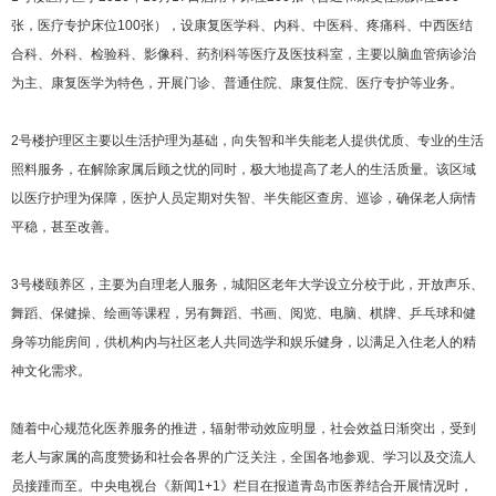
张，医疗专护床位100张），设康复医学科、内科、中医科、疼痛科、中西医结
合科、外科、检验科、影像科、药剂科等医疗及医技科室，主要以脑血管病诊治
为主、康复医学为特色，开展门诊、普通住院、康复住院、医疗专护等业务。
2号楼护理区主要以生活护理为基础，向失智和半失能老人提供优质、专业的生活
照料服务，在解除家属后顾之忧的同时，极大地提高了老人的生活质量。该区域
以医疗护理为保障，医护人员定期对失智、半失能区查房、巡诊，确保老人病情
平稳，甚至改善。
3号楼颐养区，主要为自理老人服务，城阳区老年大学设立分校于此，开放声乐、
舞蹈、保健操、绘画等课程，另有舞蹈、书画、阅览、电脑、棋牌、乒乓球和健
身等功能房间，供机构内与社区老人共同选学和娱乐健身，以满足入住老人的精
神文化需求。
随着中心规范化医养服务的推进，辐射带动效应明显，社会效益日渐突出，受到
老人与家属的高度赞扬和社会各界的广泛关注，全国各地参观、学习以及交流人
员接踵而至。中央电视台《新闻1+1》栏目在报道青岛市医养结合开展情况时，