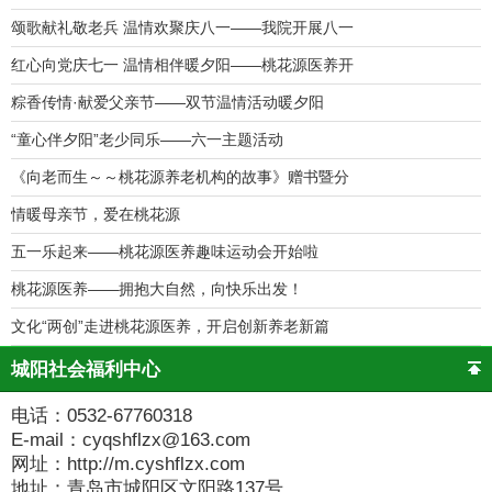
颂歌献礼敬老兵 温情欢聚庆八一——我院开展八一
红心向党庆七一 温情相伴暖夕阳——桃花源医养开
粽香传情·献爱父亲节——双节温情活动暖夕阳
“童心伴夕阳”老少同乐——六一主题活动
《向老而生～～桃花源养老机构的故事》赠书暨分
情暖母亲节，爱在桃花源
五一乐起来——桃花源医养趣味运动会开始啦
桃花源医养——拥抱大自然，向快乐出发！
文化“两创”走进桃花源医养，开启创新养老新篇
城阳社会福利中心
电话：0532-67760318
E-mail：cyqshflzx@163.com
网址：http://m.cyshflzx.com
地址：青岛市城阳区文阳路137号